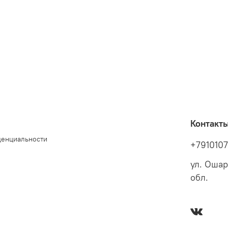
Контакт
денциальности
+791010
ул. Ошар
обл.