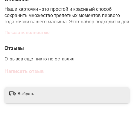
Наши карточки - это простой и красивый способ
сохранить множество
трепетных моментов первого
года жизни вашего малыша. Этот набор подходит и для
девочек, и для мальчиков.
Показать полностью
В составе 28 плотных двухсторонних карточек, в том
числе с местом под записи. Материал карточек
Отзывы
абсолютно безопасен для малышей, уголки сгруглены.
Отзывов еще никто не оставлял
Размер карточек - 14*10,5 см.
Написать отзыв
● При любом заказе мы дарим
ПОДАРКИ
● Наша продукция сертифицирована
Выбрать