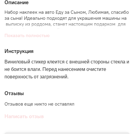
Описание
Набор наклеек на авто Еду за Сыном, Любимая, спасибо
за сына! Идеально подходят для украшения машины на
выписку из роддома, станет настоящим подарком для
любимой жены и сына. Декоративные наклейки на авто
Показать полностью
создадут праздничное настроение при выписке из
роддома. Наклейки на машину Еду за сыном подходят
для декора заднего стекла машины, а так же кузова и
Инструкция
боковых стекол. Мы специально создали стикеры на
выписку из роддома оптимального размера - не сильно
Виниловый стикер клеится с внешней стороны стекла и
большие и не сильно маленькие, чтобы они дали обзор
не боится влаги. Перед нанесением очистите
водителю и в тоже время смотрелись стильно и
поверхность от загрязнений.
красиво.
● При любом заказе мы дарим
ПОДАРКИ
Отзывы
● Интерьерные стикеры подходят для любой ровной
Отзывов еще никто не оставлял
поверхности и не оставляют следов. Есть исключения,
ЗДЕСЬ
подробно о поверхности
Написать отзыв
● Стикеры отправляются в прочном картонном тубусе
для обеспечения их максимальной сохранности в пути