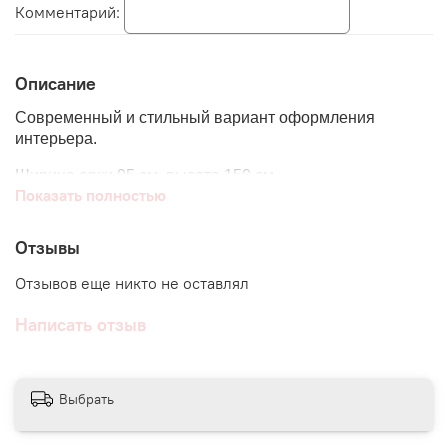
Комментарий:
Описание
Современный и стильный вариант оформления
интерьера.
Ширина арки 95 см, высота 150 см
Показать полностью
Такие стикеры идеально подходят для декора детской,
гостиной, спальни, холла, рабочего пространства.
Отзывы
Интересно сочетаются с полками, зеркалами и другими
декоративными предметами интерьера.
Отзывов еще никто не оставлял
Можно использовать как самостоятельный элемент,
Написать отзыв
либо в сочетании с другими нашими наклейками этой
же серии.
Материал - виниловый стикер.
Выбрать
● При любом заказе мы дарим
ПОДАРКИ