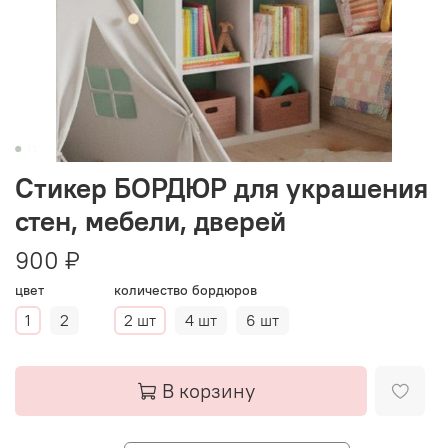
Стикер БОРДЮР для украшения
стен, мебели, дверей
900 ₽
цвет
количество бордюров
1
2
2 шт
4 шт
6 шт
В корзину