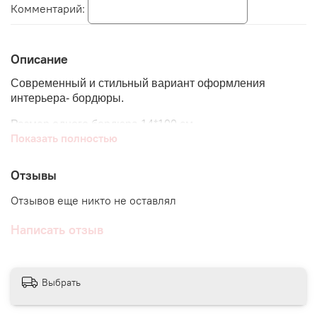
Комментарий:
Описание
Современный и стильный вариант оформления
интерьера- бордюры.
Размер одного бордюра 14*100 см
Показать полностью
Такие стикеры идеально подходят для декора гостиной,
спальни, детской, рабочего пространства, да и в
Отзывы
принципе любой комнаты. Интересно сочетаются с
полками, зеркалами, дверьми и другими
Отзывов еще никто не оставлял
декоративными предметами интерьера.
Написать отзыв
Можно использовать как самостоятельный элемент,
либо в сочетании с другими нашими наклейками.
Материал - виниловый стикер.
Выбрать
● При любом заказе мы дарим
ПОДАРКИ