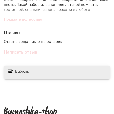
цветы. Такой набор идеален для детской комнаты,
гостинной, спальни, салона красоты и любого
пространства.
Показать полностью
Набор, состоящий из элементов разных размеров
можно найти
здесь
.
Отзывы
А ростомер в этом стиле
здесь
.
Отзывов еще никто не оставлял
Самоклеящиеся виниловые стикеры, подходят для
Написать отзыв
любой ровной поверхности, следов не оставляют.
Каждая деталь клеится отдельно, тем самым можно
составить свою уникальную композицию.
Выбрать