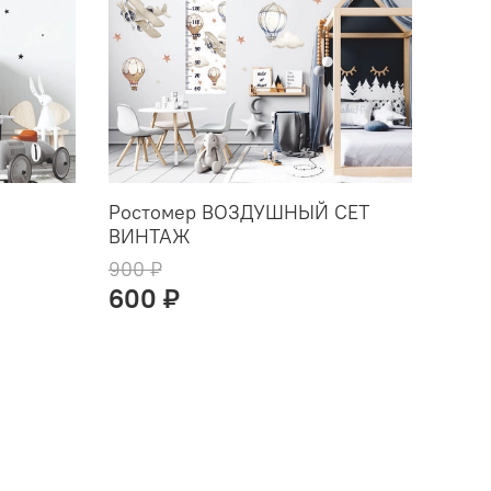
Ростомер ВОЗДУШНЫЙ СЕТ
Стик
ВИНТАЖ
аква
900 ₽
2 60
600 ₽
1 2