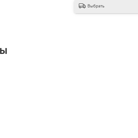
● Интерьерные стикеры 
Выбрать
следов не оставляют. Ес
поверхности.
● Упаковка стикеров-ка
максимальной сохраннос
ры
● Наша продукция серт
● При печати мы исполь
нашем производстве осу
HP на водной основе и
безопасность, отсутстви
органических соединени