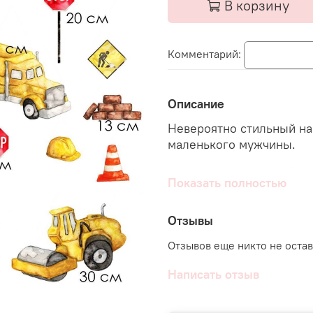
В корзину
Комментарий:
Описание
Невероятно стильный на
маленького мужчины.
Мальчишки просто обожа
Показать полностью
комната заиграет яркими
и тем самым можно сост
композицию, и украсить 
Отзывы
окно например.
Отзывов еще никто не оста
В комплект можно подо
Написать отзыв
● При любом заказе мы