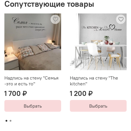
Сопутствующие товары
водной основе и УФ-ЧЕРНИЛАМИ. Мы гарантируем
отсутствие в составе чернил опасных летучих
органических соединений.
Надпись на стену "Семья
Надпись на стену "The
-это и есть то"
kitchen"
1 700 ₽
1 200 ₽
Выбрать
Выбрать